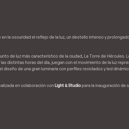
n la oscuridad el reflejo de la luz, un destello intenso y prolongad
nto de luz más característico de la ciudad, La Torre de Hércules. Lo
a las distintas horas del día, juegan con el movimiento de la luz rep
el diseño de una gran luminaria con perfiles reciclados y led dinámi
 realizada en colaboración con
Light & Studio
para la inauguración de s