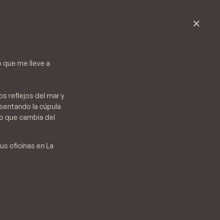
o que me lleve a
s reflejos del mar y
resentando la cúpula
co que cambia del
us oficinas en La